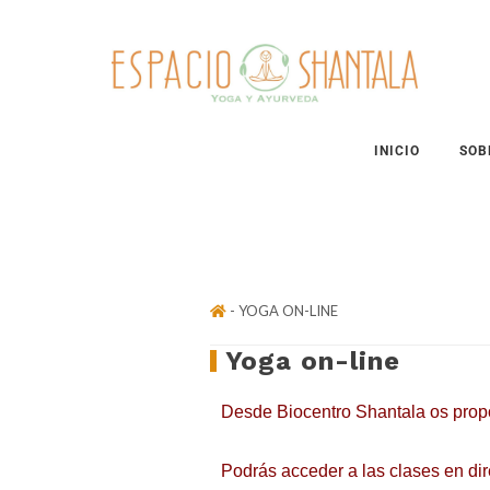
Skip
Skip
Skip
to
to
to
primary
content
footer
navigation
INICIO
SOB
- YOGA ON-LINE
Yoga on-line
Desde Biocentro Shantala os propo
Podrás acceder a las clases en dir