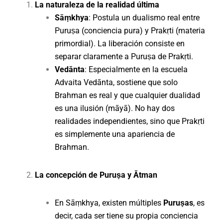
La naturaleza de la realidad última
Sāṃkhya
: Postula un dualismo real entre
Puruṣa (conciencia pura) y Prakṛti (materia
primordial). La liberación consiste en
separar claramente a Puruṣa de Prakṛti.
Vedānta
: Especialmente en la escuela
Advaita Vedānta, sostiene que solo
Brahman es real y que cualquier dualidad
es una ilusión (māyā). No hay dos
realidades independientes, sino que Prakṛti
es simplemente una apariencia de
Brahman.
La concepción de Puruṣa y Ātman
En Sāṃkhya, existen múltiples
Puruṣas
, es
decir, cada ser tiene su propia conciencia