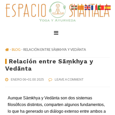
Skip
Skip
Skip
to
to
to
primary
content
footer
navigation
-
BLOG
- RELACIÓN ENTRE SĀṂKHYA Y VEDĀNTA
Relación entre Sāṃkhya y
Vedānta
ENERO 06+01:00 2025
LEAVE A COMMENT
Aunque Sāṃkhya y Vedānta son dos sistemas
filosóficos distintos, comparten algunos fundamentos,
lo que ha generado un diálogo extenso entre ambos a