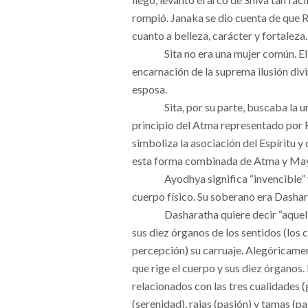
rompió. Janaka se dio cuenta de que R
cuanto a belleza, carácter y fortaleza.
Sita no era una mujer común. Ell
encarnación de la suprema ilusión 
esposa.
Sita, por su parte, buscaba la u
principio del Atma representado por 
simboliza la asociación del Espíritu y 
esta forma combinada de Atma y May
Ayodhya significa “invencible” 
cuerpo físico. Su soberano era Dashar
Dasharatha quiere decir “aquel
sus diez órganos de los sentidos (los 
percepción) su carruaje. Alegóricamen
que rige el cuerpo y sus diez órganos.
relacionados con las tres cualidades (
(serenidad), rajas (pasión) y tamas (p