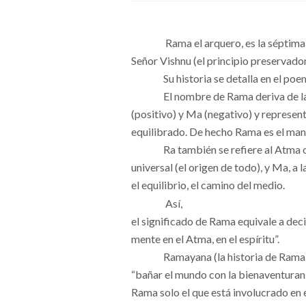
Rama el arquero, es la séptima
Señor Vishnu (el principio preservador
Su historia se detalla en el p
El nombre de Rama deriva de la
(positivo) y Ma (negativo) y represen
equilibrado. De hecho Rama es el mantr
Ra también se refiere al Atma o
universal (el origen de todo), y Ma, a 
el equilibrio, el camino del medio.
Así,
el significado de Rama equivale a decir
mente en el Atma, en el espíritu”.
Ramayana (la historia de Rama)
“bañar el mundo con la bienaventuranz
Rama solo el que está involucrado en e