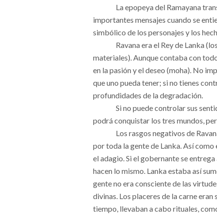
La epopeya del Ramayana tran
importantes mensajes cuando se entie
simbólico de los personajes y los hech
Ravana era el Rey de Lanka (lo
materiales). Aunque contaba con tod
en la pasión y el deseo (moha). No impo
que uno pueda tener; si no tienes cont
profundidades de la degradación.
Si no puede controlar sus senti
podrá conquistar los tres mundos, per
Los rasgos negativos de Rava
por toda la gente de Lanka. Así como e
el adagio. Si el gobernante se entrega 
hacen lo mismo. Lanka estaba así sume
gente no era consciente de las virtu
divinas. Los placeres de la carne eran
tiempo, llevaban a cabo rituales, como