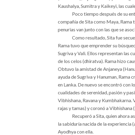
Kaushalya, Sumitra y Kaikeyi, las cual
Poco tiempo después de su ent
compañía de Sita como Maya, Rama tuvo
penurias van junto con las que se aso
Como resultado, Sita fue secu
Rama tuvo que emprender su búsqueda
Sugriva y Vali. Ellos representan las c
de los celos (dhiratva). Rama hizo cau
Obtuvo la amistad de Anjaneya (Hanum
ayuda de Sugriva y Hanuman, Rama cr
en Lanka. De nuevo se encontró con los
cualidades de serenidad, pasión y pasi
Vibhishana, Ravana y Kumbhakarna. V
rajas y tamas) y coronó a Vibhishana (
Recuperó a Sita, quien ahora a
la sabiduría nacida de la experiencia 
Ayodhya con ella.