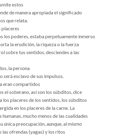
smite estos
nde de manera apropiada el significado
os que relata.
s placeres
os los poderes, estaba perpetuamente inmerso
rta la erudición, la riqueza o la fuerza
rol sobre tus sentidos, desciendes a las
dos, la persona
o será esclavo de sus impulsos.
na eran compartidos
s el soberano, así son los súbditos, dice
a los placeres de los sentidos, los súbditos
rgida en los placeres de la carne. La
des humanas, mucho menos de las cualidades
 su única preocupación, aunque, al mismo
 las ofrendas (yagas) y los ritos