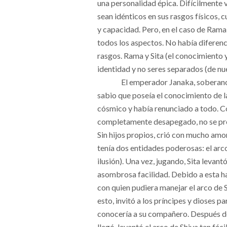
una personalidad épica. Difícilmente
sean idénticos en sus rasgos físicos
y capacidad. Pero, en el caso de Rama 
todos los aspectos. No había diferenci
rasgos. Rama y Sita (el conocimiento y
identidad y no seres separados (de nue
El emperador Janaka, soberano 
sabio que poseía el conocimiento de la
cósmico y había renunciado a todo. C
completamente desapegado, no se pr
Sin hijos propios, crió con mucho amor
tenía dos entidades poderosas: el arco 
ilusión). Una vez, jugando, Sita levant
asombrosa facilidad. Debido a esta h
con quien pudiera manejar el arco de
esto, invitó a los príncipes y dioses par
conocería a su compañero. Después d
llegó, levantó el arco de Shiva tan fá