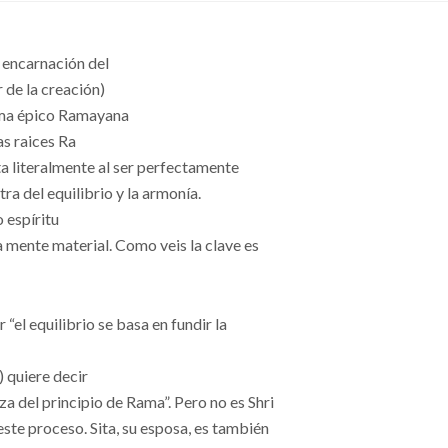
 encarnación del
 de la creación)
oema épico Ramayana
s raices Ra
ta literalmente al ser perfectamente
a del equilibrio y la armonía.
 espíritu
la mente material. Como veis la clave es
 “el equilibrio se basa en fundir la
 quiere decir
a del principio de Rama”. Pero no es Shri
ste proceso. Sita, su esposa, es también