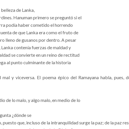
 belleza de Lanka,
rdines. Hanuman primero se preguntó si el
erra podía haber cometido el horrendo
 cuenta de que Lanka era como el fruto de
ero lleno de gusanos por dentro. A pesar
, Lanka contenía fuerzas de maldad y
dad se convierte en un reino de rectitud
ega al punto culminante de la historia
 mal y viceversa. El poema épico del Ramayana habla, pues, de
o de lo malo, y algo malo, en medio de lo
regunta ¿dónde se
 puesto que, incluso de la intranquilidad surge la paz; de la paz res