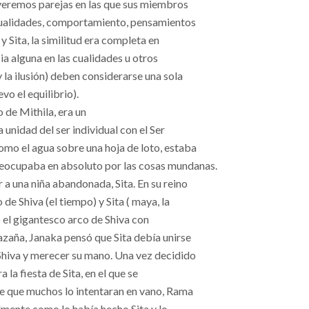
 veremos parejas en las que sus miembros
, cualidades, comportamiento, pensamientos
y Sita, la similitud era completa en
a alguna en las cualidades u otros
 la ilusión) deben considerarse una sola
vo el equilibrio).
de Mithila, era un
 unidad del ser individual con el Ser
omo el agua sobre una hoja de loto, estaba
eocupaba en absoluto por las cosas mundanas.
 a una niña abandonada, Sita. En su reino
de Shiva (el tiempo) y Sita ( maya, la
ó el gigantesco arco de Shiva con
azaña, Janaka pensó que Sita debía unirse
 Shiva y merecer su mano. Una vez decidido
a la fiesta de Sita, en el que se
e que muchos lo intentaran en vano, Rama
cilmente como lo había hecho Sita y lo