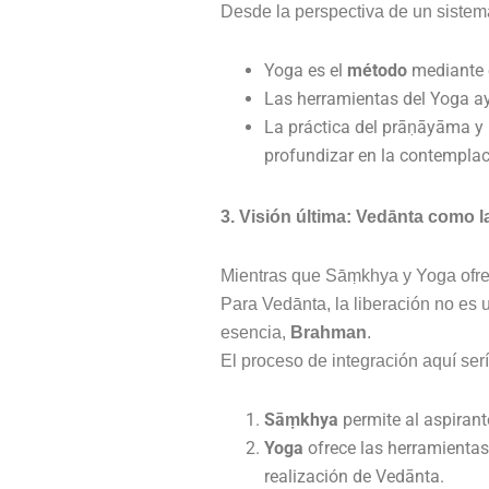
Desde la perspectiva de un sistem
Yoga es el
método
mediante e
Las herramientas del Yoga ay
La práctica del prāṇāyāma y l
profundizar en la contemplac
3. Visión última: Vedānta como 
Mientras que Sāṃkhya y Yoga ofre
Para Vedānta, la liberación no es 
esencia,
Brahman
.
El proceso de integración aquí serí
Sāṃkhya
permite al aspirant
Yoga
ofrece las herramientas 
realización de Vedānta.