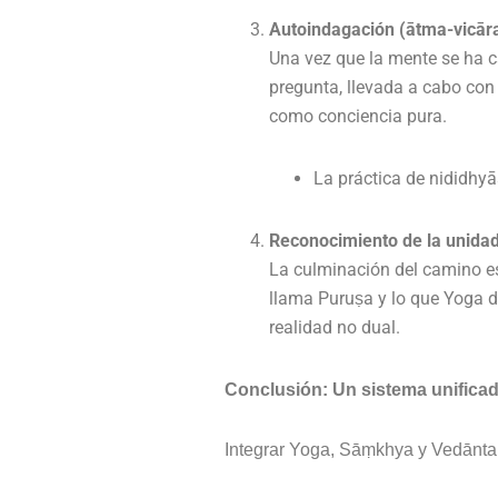
Autoindagación (ātma-vicār
Una vez que la mente se ha c
pregunta, llevada a cabo con
como conciencia pura.
La práctica de nididhyā
Reconocimiento de la unida
La culminación del camino es
llama Puruṣa y lo que Yoga d
realidad no dual.
Conclusión: Un sistema unificado
Integrar Yoga, Sāṃkhya y Vedānta