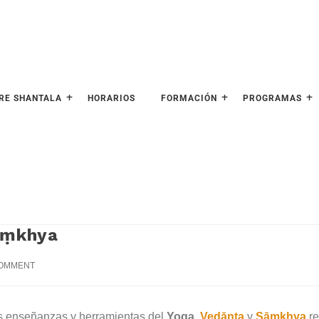
RE SHANTALA
HORARIOS
FORMACIÓN
PROGRAMAS
āṃkhya
COMMENT
s enseñanzas y herramientas del
Yoga
,
Vedānta
y
Sāṃkhya
re