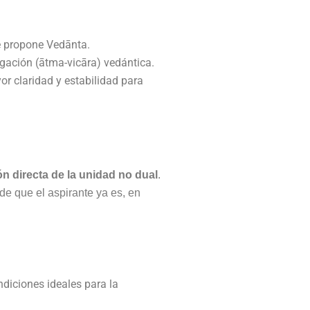
ue propone Vedānta.
gación (ātma-vicāra) vedántica.
or claridad y estabilidad para
ón directa de la unidad no dual
.
de que el aspirante ya es, en
ndiciones ideales para la