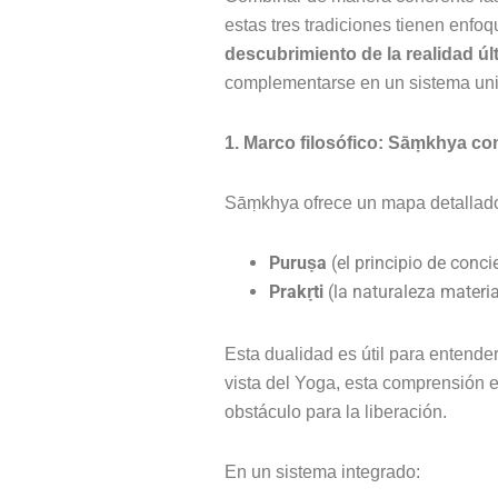
estas tres tradiciones tienen enfo
descubrimiento de la realidad úl
complementarse en un sistema unif
1. Marco filosófico: Sāṃkhya co
Sāṃkhya ofrece un mapa detallado 
Puruṣa
(el principio de conci
Prakṛti
(la naturaleza material
Esta dualidad es útil para entende
vista del Yoga, esta comprensión es
obstáculo para la liberación.
En un sistema integrado: