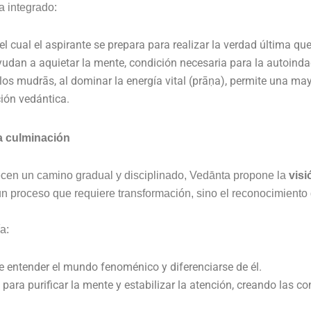
a integrado:
l cual el aspirante se prepara para realizar la verdad última q
udan a aquietar la mente, condición necesaria para la autoinda
os mudrās, al dominar la energía vital (prāṇa), permite una may
ión vedántica.
la culminación
cen un camino gradual y disciplinado, Vedānta propone la
visi
un proceso que requiere transformación, sino el reconocimiento 
a:
e entender el mundo fenoménico y diferenciarse de él.
para purificar la mente y estabilizar la atención, creando las co