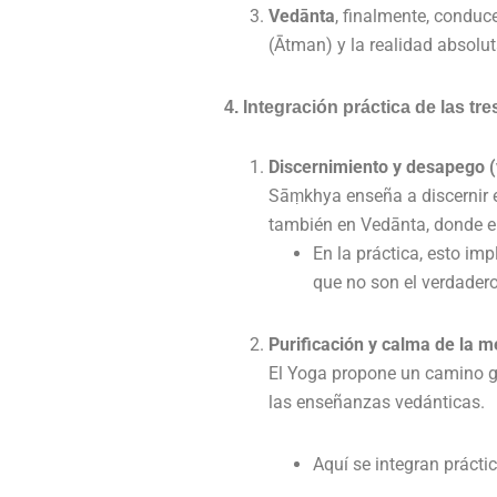
Vedānta
, finalmente, conduce
(Ātman) y la realidad absolu
4. Integración práctica de las tr
Discernimiento y desapego (
Sāṃkhya enseña a discernir ent
también en Vedānta, donde el
En la práctica, esto im
que no son el verdadero
Purificación y calma de la m
El Yoga propone un camino gr
las enseñanzas vedánticas.
Aquí se integran práct