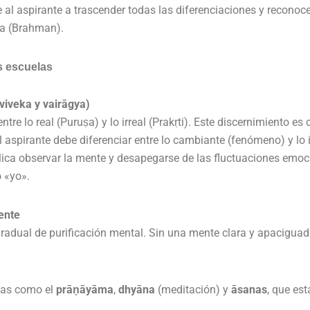
 al aspirante a trascender todas las diferenciaciones y reconocer
ta (Brahman).
es escuelas
viveka y vairāgya)
re lo real (Puruṣa) y lo irreal (Prakṛti). Este discernimiento es
 aspirante debe diferenciar entre lo cambiante (fenómeno) y lo 
plica observar la mente y desapegarse de las fluctuaciones emo
 «yo».
ente
adual de purificación mental. Sin una mente clara y apaciguada,
icas como el
prāṇāyāma
,
dhyāna
(meditación) y
āsanas
, que est