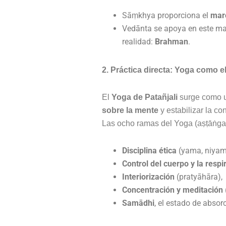
Sāṃkhya proporciona el
marc
Vedānta se apoya en este mar
realidad:
Brahman
.
2. Práctica directa: Yoga como e
El
Yoga de Patañjali
surge como u
sobre la mente
y estabilizar la co
Las ocho ramas del Yoga (aṣṭāṅga 
Disciplina ética
(yama, niyam
Control del cuerpo y la respi
Interiorización
(pratyāhāra),
Concentración y meditación
Samādhi
, el estado de absor