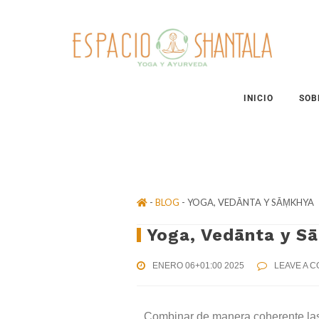
Skip
Skip
Skip
to
to
to
primary
content
footer
navigation
INICIO
SOB
-
BLOG
- YOGA, VEDĀNTA Y SĀṂKHYA
Yoga, Vedānta y S
ENERO 06+01:00 2025
LEAVE A 
Combinar de manera coherente la