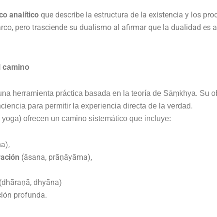
o analítico
que describe la estructura de la existencia y los pr
co, pero trasciende su dualismo al afirmar que la dualidad es a
l camino
na herramienta práctica basada en la teoría de Sāṃkhya. Su ob
nciencia para permitir la experiencia directa de la verdad.
yoga) ofrecen un camino sistemático que incluye:
a),
ración
(āsana, prāṇāyāma),
(dhāraṇā, dhyāna)
ción profunda.